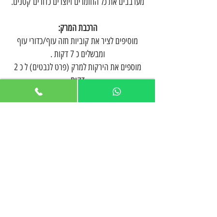
מערבבים את כל החומרים ויוצרים כדורים קטנים.
הרכבת המרק:
מוסיפים לציר את קוביות חזה עוף/כדורי עוף
ומבשלים כ 7 דקות .
מוספים את הירקות למרק (פרט לנבטים) ל כ 2
דקות
חולטים במים רותחים את אטריות כדקה
חולטים את הנבטים כמה שניות
מעבירים את האטריות והנבטים לקערה עמוקה,
מוזגים מרק עם עוף/כדורי עוף והירקות מוספים
כף שום מטוגן, צ'ילי יבש, כוסברה וממה שאוהבים
והתוספות
בתיאבון!