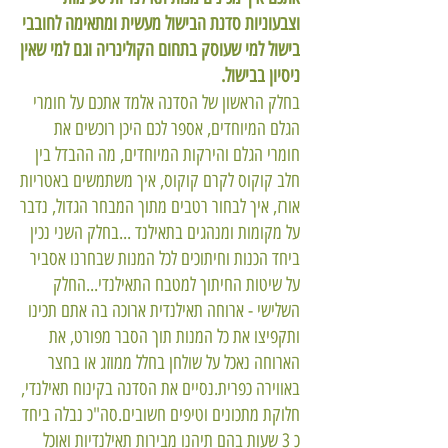
וצבעוניות סדנת הבישול מעשית ומתאימה לחובבי
בישול למי שעוסק בתחום הקולינריה וגם למי שאין
ניסיון בבישול.
בחלק הראשון של הסדנה אלמד אתכם על חומרי
הגלם המיוחדים, אספר לכם היכן רוכשים את
חומרי הגלם והירקות המיוחדים, מה ההבדל בין
חלב קוקוס לקרם קוקוס, איך משתמשים באטריות
אורז, איך לבחור רטבים מתוך המבחר הגדול, נדבר
על מקומות ומנהגים בתאילנד ...
בחלק השני נכין
ביחד הכנות וחיתוכים לכל המנות שבחרנו אסביר
על שיטות החיתוך למטבח התאילנדי...
החלק
השלישי - ארוחה תאילנדית ארוכה בה אתם תכינו
ותקפיצו את כל המנות תוך הסבר מפורט, את
הארוחה נאכל על שולחן בחלל ממוזג או בחצר
באווירה כפרית.
נסיים את הסדנה בקינוח תאילנדי,
חלוקת מתכונים וטיפים חשובים.
סה"כ נבלה ביחד
כ 3 שעות בהם תיהנו מבירות תאילנדיות ואוכל