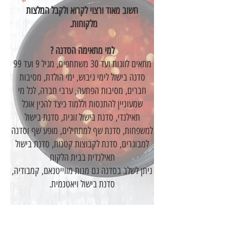
חשוב מאוד ורצוי לקרוא ולקבל המלצות
מלקוחות.
למי מתאימה הסדנה ?
מתאים לזוגות ועד 30 משתתפים, מגיל 9 ועד 99
סדנה בישול לימי גיבוש, ימי הולדת, מסיבות
חברים, מסיבות הפתעה, ערבי חברה, לכל מי
שמעוניין להתנסות וללמוד כיצד להכין אוכל
תאילנדי, סדנת בישול זוגית, סדנת בישול
למשפחות, סדנת שף למתחילים, מופע שף וסדנה
למבוגרים, סדנת לקבוצות קטנות, סדנת בישול
תאילנדית בבית הלקוח
ניתן לשלב בסדנה גם מנות מווייטנאם, קמבודיה,
סדנת בישול ויאטנמית.