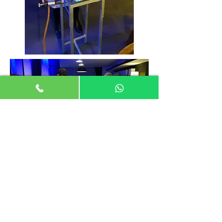
סדנת בישול תאילנדית לעובדי חברת לין
ישראל
סוודיקה | סדנאות בישול תאילנדי וארוחות שף
050-4624111
|
04-6559950
|
הצהרת נגישות