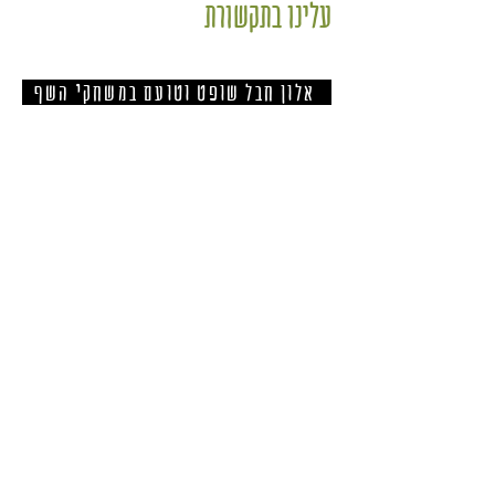
עלינו בתקשורת
אלון חבל שופט וטועם במשחקי השף