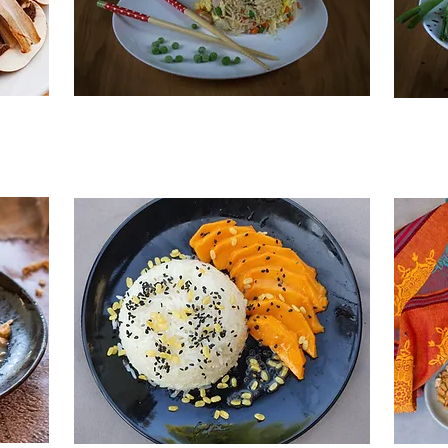
מתכון
מתכון מצולם לקאו פאד (אורז מוקפץ)
ז)