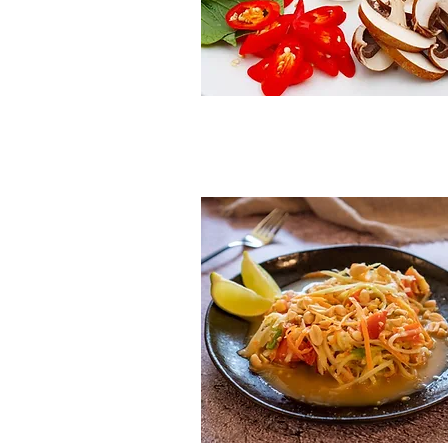
 מצולם למורנינג גלורי/ בקצ'וי
מוקפץ