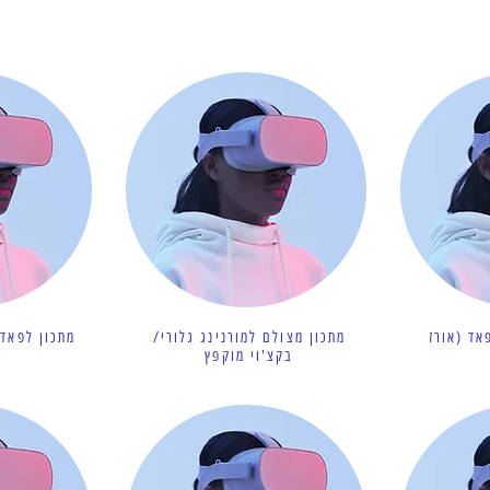
אד (אורז
מתכון מצולם למורנינג גלורי/
מתכון לפאד 
בקצ'וי מוקפץ