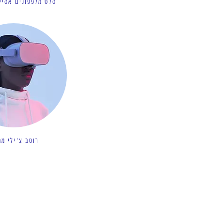
סלט מלפפונים אסיית
רוטב צ'ילי מת