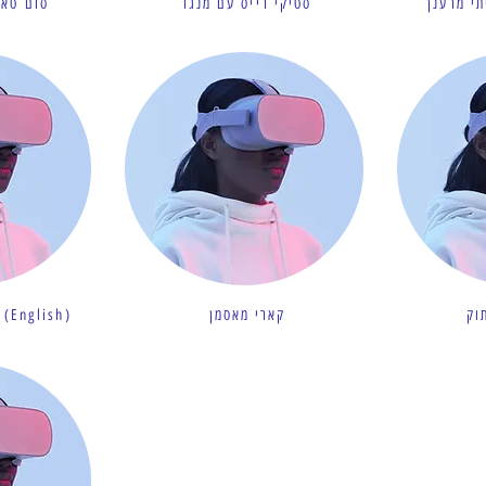
י מרענן
סטיקי רייס עם מנגו
סום טאם
וק
קארי מאסמן
(English)